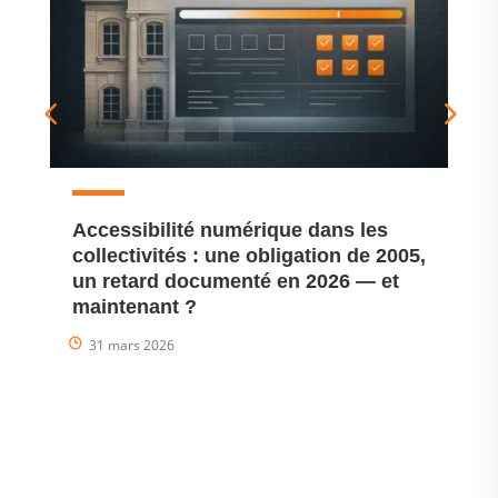
Accessibilité numérique dans les
Ac
collectivités : une obligation de 2005,
ob
un retard documenté en 2026 — et
de
maintenant ?
2
31 mars 2026