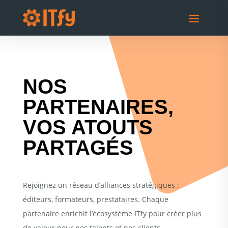
NOS
PARTENAIRES,
VOS ATOUTS
PARTAGÉS
Rejoignez un réseau d’alliances stratégiques :
éditeurs, formateurs, prestataires. Chaque
partenaire enrichit l’écosystème ITfy pour créer plus
de valeur pour nos talents et nos clients.