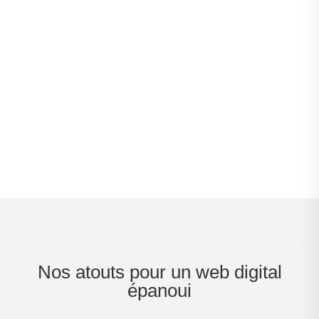
désormais alignés sur une stratégie
commune, sécurisés et évolutifs,
tandis qu’ITfy veille au support au
quotidien.
Nos atouts pour un web digital
épanoui